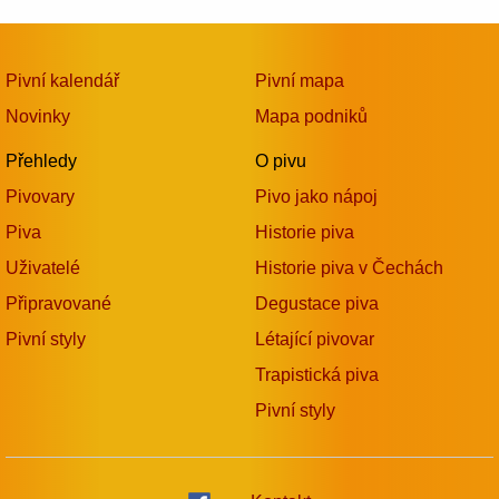
Pivní kalendář
Pivní mapa
Novinky
Mapa podniků
Přehledy
O pivu
Pivovary
Pivo jako nápoj
Piva
Historie piva
Uživatelé
Historie piva v Čechách
Připravované
Degustace piva
Pivní styly
Létající pivovar
Trapistická piva
Pivní styly