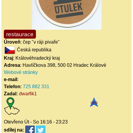
restaurace
Úroveň
: čep "v ráji pivaře"
Česká republika
Kraj
: Královéhradecký kraj
Adresa
: Havlíčkova 398, 500 02 Hradec Králové
Webové stránky
e-mail
:
Telefon
:
725 882 331
Zadal:
dwarfik1
Otevřeno Út - So 16:16 - 23:23
sdílej
na: