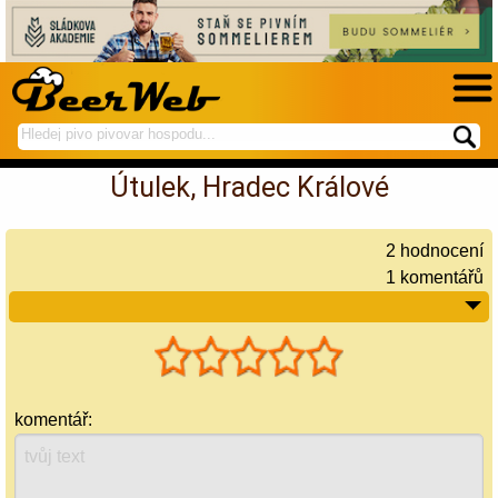
hledej
spustí
na
hledání
Útulek, Hradec Králové
BeerWeb
2
hodnocení
1 komentářů
komentář: