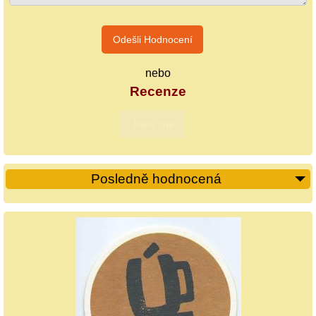
nebo
Recenze
Posledně hodnocená