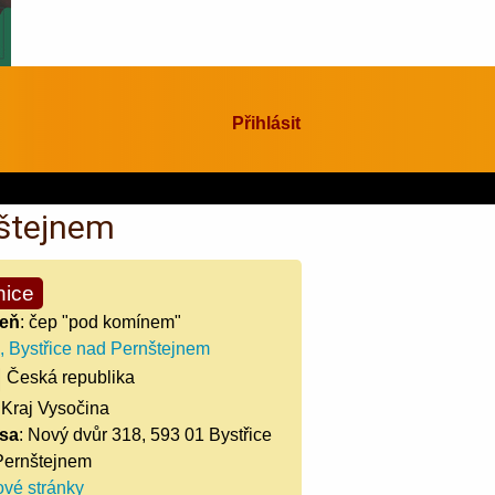
Přihlásit
nštejnem
nice
eň
: čep "pod komínem"
 Bystřice nad Pernštejnem
Česká republika
 Kraj Vysočina
sa
: Nový dvůr 318, 593 01 Bystřice
Pernštejnem
vé stránky