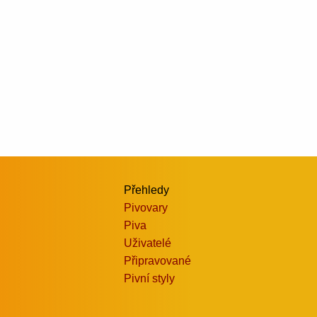
Přehledy
Pivovary
Piva
Uživatelé
Připravované
Pivní styly