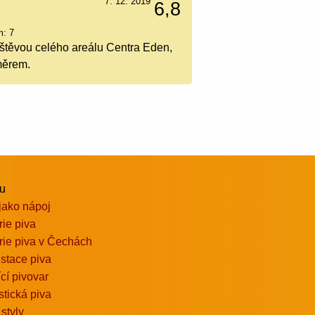
7. 12. 2019
6,8
m: 7
vštěvou celého areálu Centra Eden,
ůměrem.
vu
jako nápoj
rie piva
rie piva v Čechách
stace piva
ící pivovar
stická piva
 styly