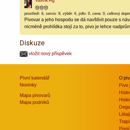
Vavřík Ag
prostředí: 6, servis: 8, výběr: 6, jídlo: 0, cena: 0, celkový doje
Pivovar a jeho hospodu se dá navštívit pouze s ná
nicméně prohlídka stojí za to, pivo je lehce nadpr
Diskuze
vložit nový příspěvek
Pivní kalendář
O pi
Novinky
Pivo 
Histo
Mapa pivovarů
Histo
Mapa podniků
Degu
Létaj
Trapi
Pivní