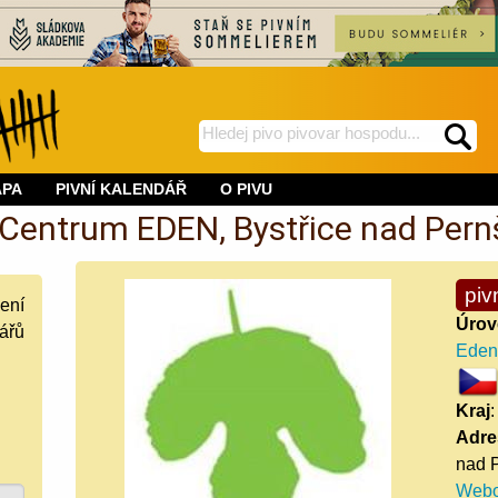
hledej
spustí
na
hledání
APA
PIVNÍ KALENDÁŘ
O PIVU
BeerWeb
 Centrum EDEN, Bystřice nad Per
piv
ení
Úrov
ářů
Eden,
Kraj
:
Adre
nad 
Webo