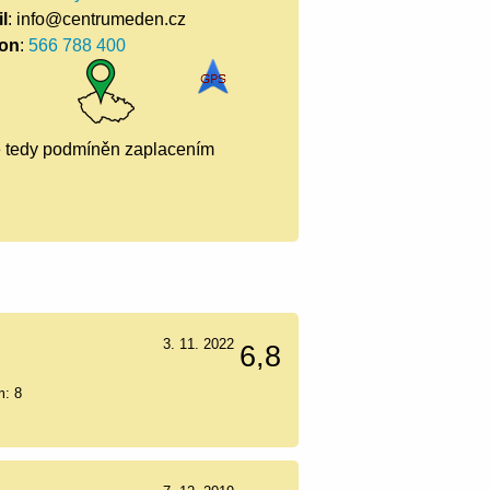
l
: info@centrumeden.cz
fon
:
566 788 400
 je tedy podmíněn zaplacením
3. 11. 2022
6,8
m: 8