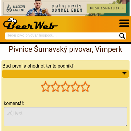
hledej
spustí
na
hledání
Pivnice Šumavský pivovar, Vimperk
BeerWeb
Buď první a ohodnoť tento podnik!"
komentář: