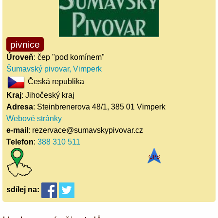
pivnice
Úroveň
: čep "pod komínem"
Šumavský pivovar, Vimperk
Česká republika
Kraj
: Jihočeský kraj
Adresa
: Steinbrenerova 48/1, 385 01 Vimperk
Webové stránky
e-mail
: rezervace@sumavskypivovar.cz
Telefon
:
388 310 511
sdílej
na: