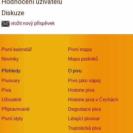
Hodnocení uživatelů
Diskuze
vložit nový příspěvek
Pivní kalendář
Pivní mapa
Novinky
Mapa podniků
Přehledy
O pivu
Pivovary
Pivo jako nápoj
Piva
Historie piva
Uživatelé
Historie piva v Čechách
Připravované
Degustace piva
Pivní styly
Létající pivovar
Trapistická piva