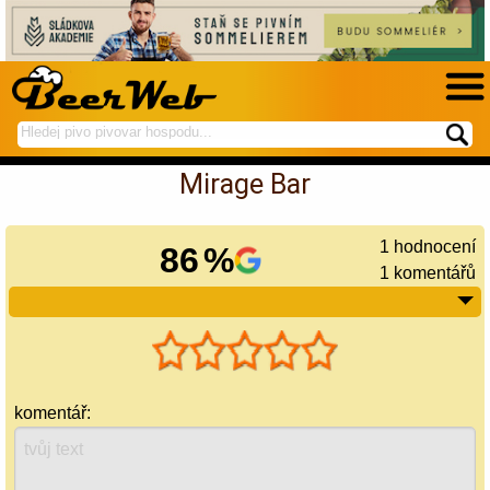
hledej
spustí
na
hledání
Mirage Bar
BeerWeb
1
hodnocení
86
%
1 komentářů
komentář: