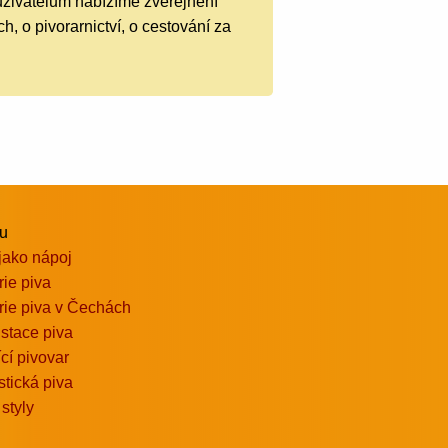
uživatelům nabízíme zveřejnění
h, o pivorarnictví, o cestování za
vu
jako nápoj
rie piva
rie piva v Čechách
stace piva
ící pivovar
stická piva
 styly