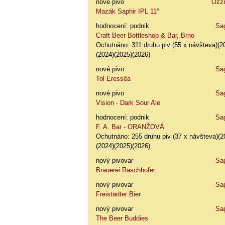
nové pivo
Ozz
Mazák Saphir IPL 11°
hodnocení: podnik
Sa
Craft Beer Bottleshop & Bar, Brno
Ochutnáno: 311 druhu piv (55 x návšteva)(2
(2024)(2025)(2026)
nové pivo
Sa
Tol Eressëa
nové pivo
Sa
Vision - Dark Sour Ale
hodnocení: podnik
Sa
F. A. Bar - ORANŽOVÁ
Ochutnáno: 255 druhu piv (37 x návšteva)(2
(2024)(2025)(2026)
nový pivovar
Sa
Brauerei Raschhofer
nový pivovar
Sa
Freistädter Bier
nový pivovar
Sa
The Beer Buddies