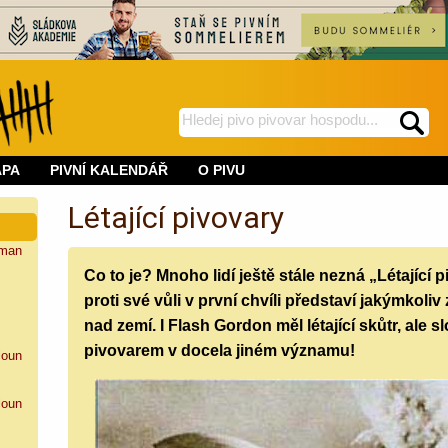
hledej
spustí
na
hledání
APA
PIVNÍ KALENDÁŘ
O PIVU
BeerWeb
Létající pivovary
man
Co to je? Mnoho lidí ještě stále nezná „Létající 
proti své vůli v první chvíli představí jakýmkol
nad zemí. I Flash Gordon měl létající skůtr, ale sl
pivovarem v docela jiném významu!
loun
loun