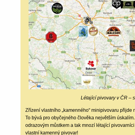
Létající pivovary v ČR – 
Zřízení vlastního „kamenného“ minipivovaru přijde n
To bývá pro obyčejného člověka největším úskalím. 
odrazovým můstkem a tak mnozí létající pivovarníci 
vlastní kamenný pivovar!