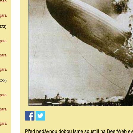
man
gara
023)
gara
gara
gara
023)
gara
gara
gara
Před nedávnou dobou jsme spustili na BeerWeb evid