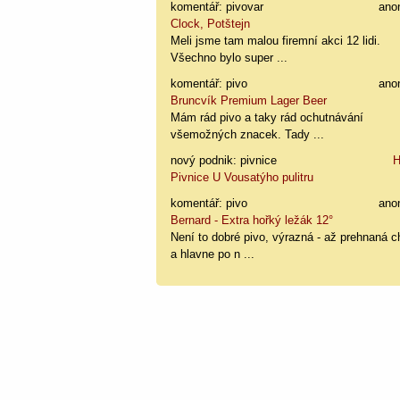
komentář: pivovar
ano
Clock, Potštejn
Meli jsme tam malou firemní akci 12 lidi.
Všechno bylo super ...
komentář: pivo
ano
Bruncvík Premium Lager Beer
Mám rád pivo a taky rád ochutnávání
všemožných znacek. Tady ...
nový podnik: pivnice
H
Pivnice U Vousatýho pulitru
komentář: pivo
ano
Bernard - Extra hořký ležák 12°
Není to dobré pivo, výrazná - až prehnaná c
a hlavne po n ...