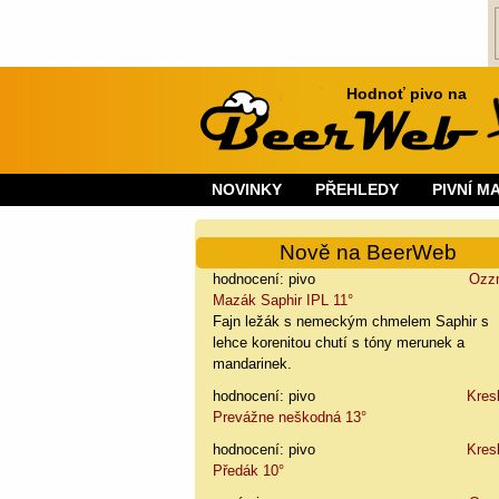
Hodnoť pivo na
NOVINKY
PŘEHLEDY
PIVNÍ M
Nově na BeerWeb
hodnocení: pivo
Ozz
Mazák Saphir IPL 11°
Fajn ležák s nemeckým chmelem Saphir s
lehce korenitou chutí s tóny merunek a
mandarinek.
hodnocení: pivo
Kres
Prevážne neškodná 13°
hodnocení: pivo
Kres
Předák 10°