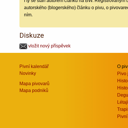
I ty se staň autorem článku na BW. Registrovaným 
autorského (blogerského) článku o pivu, o pivovarec
ním.
Diskuze
vložit nový příspěvek
Pivní kalendář
O pi
Novinky
Pivo 
Histo
Mapa pivovarů
Histo
Mapa podniků
Degu
Létaj
Trapi
Pivní