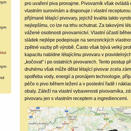
nym
pro uvaření piva pronajme. Pivovarník však ovládá 
vlastním surovinám a disponuje i vlastní recepturou
přijímané létající pivovary, jejichž kvalita takto vy
nejlepšímu, co lze na trhu ochutnat. Za takovými lét
nym
vážené osobnosti pivovarnictví. Vlastní účastí běhe
sládek nejlépe podepisuje na senzorických vlastn
zpětné vazby při výrobě. Často však bývá velký prob
ouz
kapacitu nabídne létajícímu pivovaru v pravidelných
„kočovat“ i po ostatních pivovarech. Tento postup p
nym
druhému však může dělat létající pivovar zcela zá
spotřeba vody, energií a pronájem technologie, pří
hut
péče o pivo během ležení a v poslední řadě i náklad
obaly. Záleží na vlastní vybavenosti pivovarníka, zda
pivovaru jen s vlastním receptem a ingrediencemi.