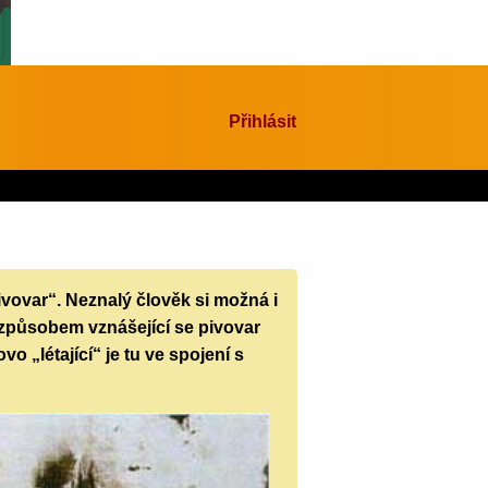
Přihlásit
pivovar“. Neznalý člověk si možná i
iv způsobem vznášející se pivovar
ovo „létající“ je tu ve spojení s