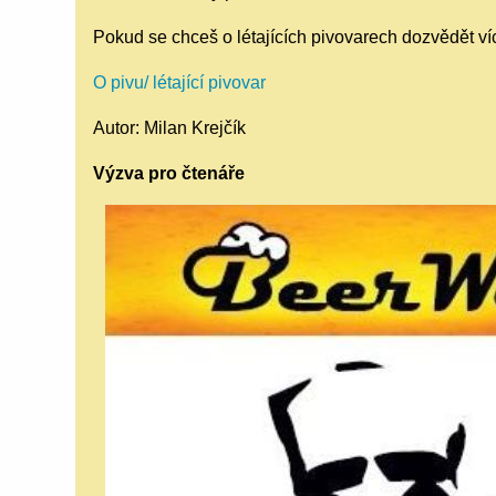
Pokud se chceš o létajících pivovarech dozvědět v
O pivu/ létající pivovar
Autor: Milan Krejčík
Výzva pro čtenáře