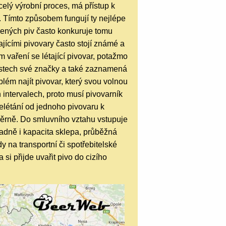
celý výrobní proces, má přístup k
. Tímto způsobem fungují ty nejlépe
robených piv často konkuruje tomu
ajícími pivovary často stojí známé a
m vaření se létající pivovar, potažmo
ostech své značky a také zaznamená
lém najít pivovar, který svou volnou
 intervalech, proto musí pivovarník
řelétání od jednoho pivovaru k
měrně. Do smluvního vztahu vstupuje
padně i kapacita sklepa, průběžná
y na transportní či spotřebitelské
 si přijde uvařit pivo do cizího