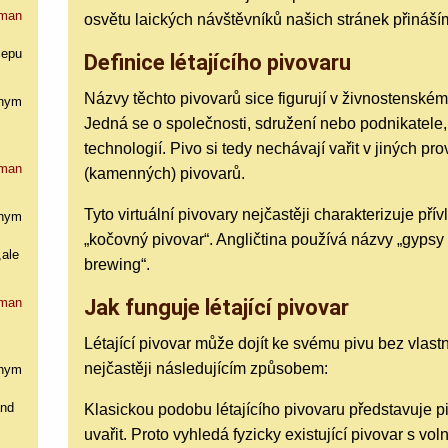
man
osvětu laických návštěvníků našich stránek přináší
cepu
Definice létajícího pivovaru
Názvy těchto pivovarů sice figurují v živnostenském r
nym
Jedná se o společnosti, sdružení nebo podnikatele,
technologií. Pivo si tedy nechávají vařit v jiných pr
man
(kamenných) pivovarů.
Tyto virtuální pivovary nejčastěji charakterizuje přív
nym
„kočovný pivovar“. Angličtina používá názvy „gypsy 
,ale
brewing“.
man
Jak funguje létající pivovar
Létající pivovar může dojít ke svému pivu bez vlast
nejčastěji následujícím způsobem:
nym
and
Klasickou podobu létajícího pivovaru představuje pi
uvařit. Proto vyhledá fyzicky existující pivovar s vo