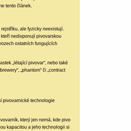
me tento článek.
ejstříku, ale fyzicky neexistují.
 kteří nedisponují pivovarskou
ovozech ostatních fungujících
lastek „létající pivovar“, nebo také
brewery“, „phantom“ či „contract
ní pivovarnické technologie
vovarník, který jen nemá, kde pivo
lnou kapacitou a jeho technologii si