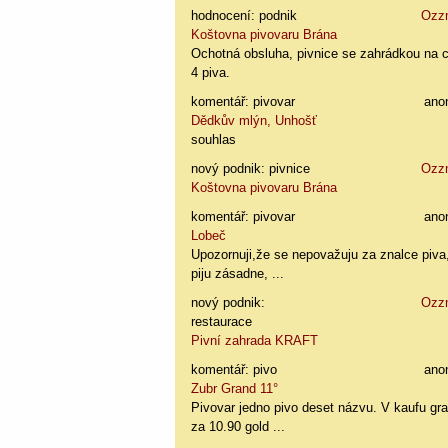
hodnocení: podnik
Ozz
Koštovna pivovaru Brána
Ochotná obsluha, pivnice se zahrádkou na 
4 piva.
komentář: pivovar
ano
Dědkův mlýn, Unhošť
souhlas
nový podnik: pivnice
Ozz
Koštovna pivovaru Brána
komentář: pivovar
ano
Lobeč
Upozornuji,že se nepovažuju za znalce piva
piju zásadne, ...
nový podnik:
Ozz
restaurace
Pivní zahrada KRAFT
komentář: pivo
ano
Zubr Grand 11°
Pivovar jedno pivo deset názvu. V kaufu gr
za 10.90 gold ...