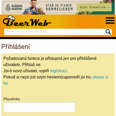
hledej
spustí
na
hledání
BeerWeb
Přihlášení
Požadovaná funkce je přístupná jen pro přihlášené
uživatele. Přihlaš se.
Jsi-li nový uživatel, vyplň
registraci
.
Pokud si nejsi jist svým heslem/zapomněl jsi ho,
obnov si
ho
Přezdívka: