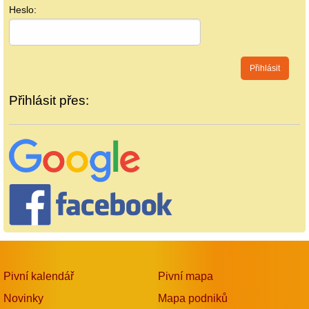
Heslo:
Přihlásit přes:
Pivní kalendář
Pivní mapa
Novinky
Mapa podniků