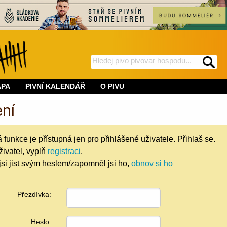
hledej
spustí
na
hledání
APA
PIVNÍ KALENDÁŘ
O PIVU
BeerWeb
ení
unkce je přístupná jen pro přihlášené uživatele. Přihlaš se.
uživatel, vyplň
registraci
.
si jist svým heslem/zapomněl jsi ho,
obnov si ho
Přezdívka:
Heslo: