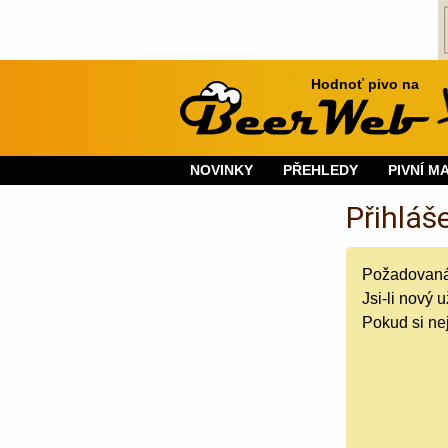
Hodnoť pivo na
NOVINKY
PŘEHLEDY
PIVNÍ M
Přihláš
Požadovaná f
Jsi-li nový 
Pokud si nej