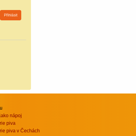
vu
jako nápoj
rie piva
rie piva v Čechách